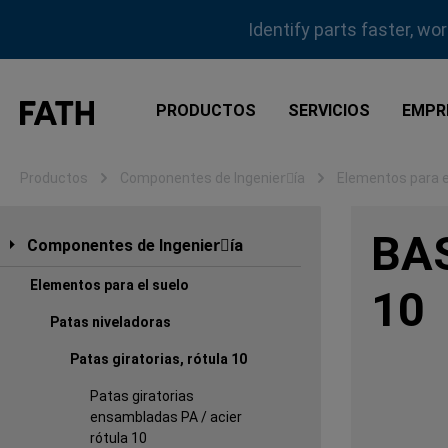
tar al contenido principal
Saltar a la búsqueda
Saltar a la navegación principal
Identify parts faster, wo
PRODUCTOS
SERVICIOS
EMPR
Productos
Componentes de Ingenierِía
Elementos para e
BA
Componentes de Ingenierِía
Elementos para el suelo
10
Patas niveladoras
Patas giratorias, rótula 10
Patas giratorias
ensambladas PA / acier
rótula 10