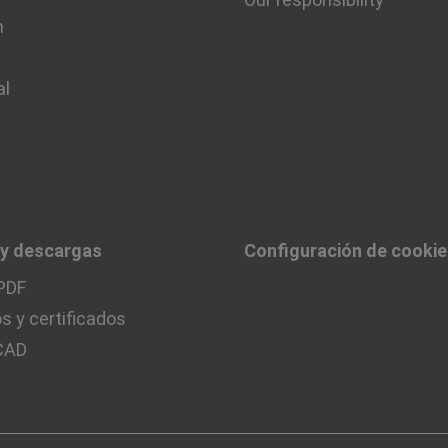
n
al
 y descargas
Configuración de cooki
PDF
 y certificados
 CAD