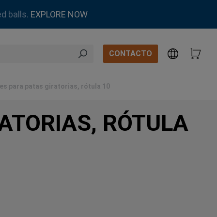
d balls.
EXPLORE NOW
CONTACTO
es para patas giratorias, rótula 10
ATORIAS, RÓTULA