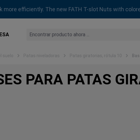
rk more efficiently. The new FATH T-slot Nuts with colore
ESA
l suelo
Patas niveladoras
Patas giratorias, rótula 10
Bas
SES PARA PATAS GIR