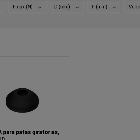
Fmax (N)
D (mm)
F (mm)
Vers
 para patas giratorias,
10