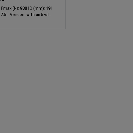
|
Fmax (N):
980
|
D (mm):
19
|
17.5
|
Version:
with anti-slip