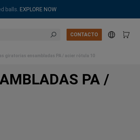
d balls.
EXPLORE NOW
CONTACTO
as giratorias ensambladas PA / acier rótula 10
SAMBLADAS PA /