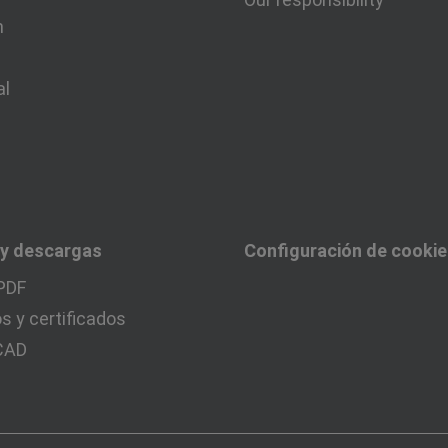
n
al
 y descargas
Configuración de cooki
PDF
 y certificados
 CAD