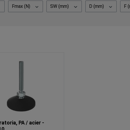
Fmax (N)
SW (mm)
D (mm)
F 
ratoria, PA / acier -
10