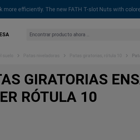
rk more efficiently. The new FATH T-slot Nuts with colore
ESA
l suelo
Patas niveladoras
Patas giratorias, rótula 10
Pat
TAS GIRATORIAS EN
IER RÓTULA 10