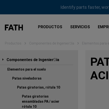
tar al contenido principal
Saltar a la búsqueda
Saltar a la navegación principal
Identify parts faster, wo
PRODUCTOS
SERVICIOS
EMPR
Productos
Componentes de Ingenierِía
Elementos para e
PA
Componentes de Ingenierِía
Elementos para el suelo
AC
Patas niveladoras
Patas giratorias, rótula 10
Patas giratorias
ensambladas PA / acier
rótula 10