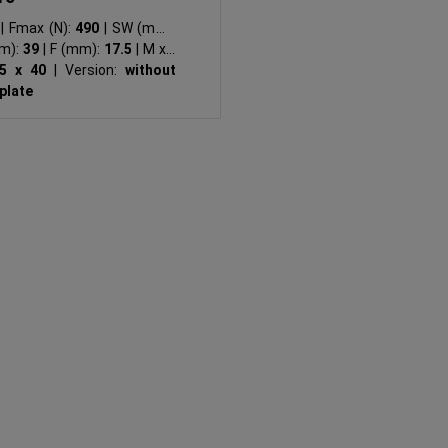
0
|
Fmax (N):
490
|
SW (mm):
m):
39
|
F (mm):
17.5
|
M x L
5 x 40
|
Version:
without
 plate