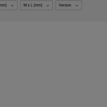
(mm)
M x L (mm)
Version