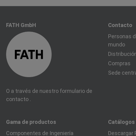
FATH GmbH
Contacto
Personas d
mundo
Distribució
Compras
Sede centr
O a través de nuestro formulario de
contacto
.
Gama de productos
Catálogos
Componentes de Ingeniería
Descargar 