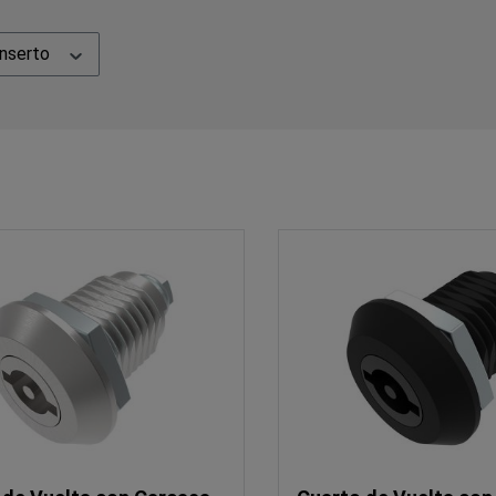
Inserto