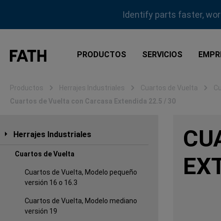
tar al contenido principal
Saltar a la búsqueda
Saltar a la navegación principal
Identify parts faster, wo
PRODUCTOS
SERVICIOS
EMPR
Productos
Herrajes Industriales
Cuartos de Vuelta
Cu
Cuartos de Vuelta con Carcasa Extendida 22.5 / 30
CU
Herrajes Industriales
Cuartos de Vuelta
EXT
Cuartos de Vuelta, Modelo pequeño
versión 16 o 16.3
Cuartos de Vuelta, Modelo mediano
versión 19