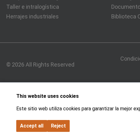
Taller e intralogística
Documentos
Herrajes industriales
Biblioteca
Condici
© 2026 All Rights Reserved
This website uses cookies
Este sitio web utiliza cookies para garantizar la mejor ex
Accept all
Reject