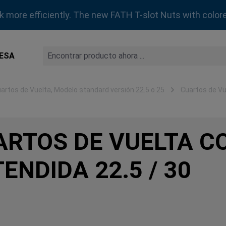
rk more efficiently. The new FATH T-slot Nuts with colore
ESA
artos de Vuelta, Modelo standard versión 22.5 o 25
Cuartos de Vu
ARTOS DE VUELTA C
ENDIDA 22.5 / 30