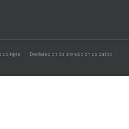
e compra
Declaración de protección de datos