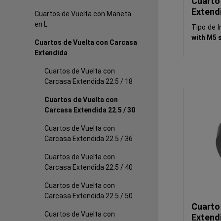
Cuarto
Extendi
Cuartos de Vuelta con Maneta
Inoxida
en L
Tipo de I
with M5 
Cuartos de Vuelta con Carcasa
Extendida
Cuartos de Vuelta con
Carcasa Extendida 22.5 / 18
Cuartos de Vuelta con
Carcasa Extendida 22.5 / 30
Cuartos de Vuelta con
Carcasa Extendida 22.5 / 36
Cuartos de Vuelta con
Carcasa Extendida 22.5 / 40
Cuartos de Vuelta con
Carcasa Extendida 22.5 / 50
Cuarto
Cuartos de Vuelta con
Extendi