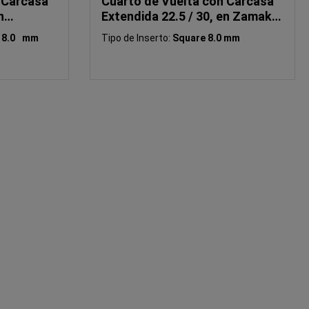
 Carcasa
Cuarto de Vuelta con Carcasa
n
Extendida 22.5 / 30, en Zamak
Cromado
 8.0 mm
Tipo de Inserto:
Square 8.0 mm