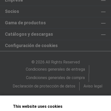
Socios
Gama de productos
Catálogos y descargas
Configuración de cookies
© 2026 All Rights Reserved
Condiciones generales de entrega
Condiciones generales de compra
Declaración de protección de datos
Aviso legal
This website uses cookies