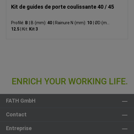
Kit de guides de porte coulissante 40 / 45
Profilé:
B
|
B (mm):
40
|
Rainure N (mm):
10
|
ØD (mm):
12.5
|
Kit:
Kit 3
FATH GmbH
Contact
Entreprise