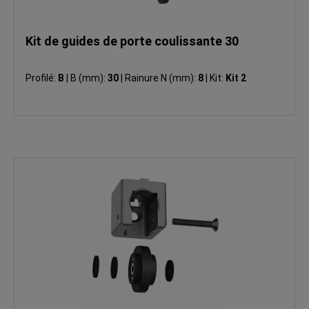
Kit de guides de porte coulissante 30
Profilé:
B
|
B (mm):
30
|
Rainure N (mm):
8
|
Kit:
Kit 2