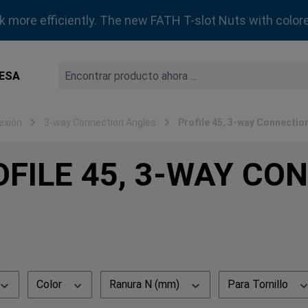
rk more efficiently. The new FATH T-slot Nuts with colore
ESA
exión
3-way Connection Angles
Profile 45, 3-way Connectio
OFILE 45, 3-WAY CO
Color
Ranura N (mm)
Para Tornillo