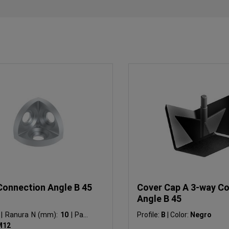
Connection Angle B 45
Cover Cap A 3-way C
Angle B 45
B
|
Ranura N (mm):
10
|
Para
Profile:
B
|
Color:
Negro
M12