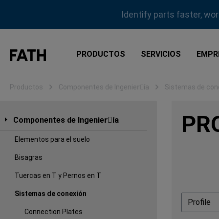
tar al contenido principal
Saltar a la búsqueda
Saltar a la navegación principal
Identify parts faster, wo
PRODUCTOS
SERVICIOS
EMPR
Productos
Componentes de Ingenierِía
Sistemas de con
PR
Componentes de Ingenierِía
Elementos para el suelo
Bisagras
Tuercas en T y Pernos en T
Sistemas de conexión
Profile
Connection Plates