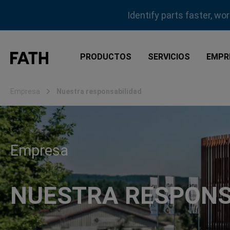
tar al contenido principal
Saltar a la búsqueda
Saltar a la navegación principal
Identify parts faster, wo
PRODUCTOS
SERVICIOS
EMPR
Empresa
Nuestra responsabilidad
Empresa
NUESTRA RESPONS