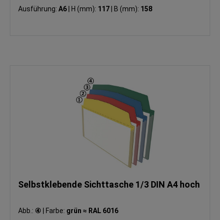
Ausführung:
A6
|
H (mm):
117
|
B (mm):
158
Selbstklebende Sichttasche 1/3 DIN A4 hoch
Abb.:
④
|
Farbe:
grün ≈ RAL 6016