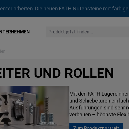
zienter arbeiten. Die neuen FATH Nutensteine mit farbige
NTERNEHMEN
len
EITER UND ROLLEN
Mit den FATH Lagereinheit
und Schiebetüren einfach 
Ausführungen sind sehr r
verbauen – höchste Flexib
Zum Produktportrait