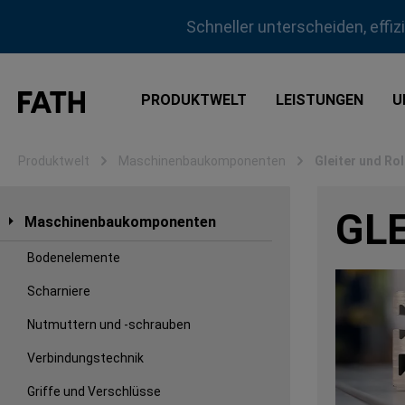
m Hauptinhalt springen
Zur Suche springen
Zur Hauptnavigation springen
Schneller unterscheiden, effi
PRODUKTWELT
LEISTUNGEN
U
Produktwelt
Maschinenbaukomponenten
Gleiter und Rol
GL
Maschinenbaukomponenten
Bodenelemente
Scharniere
Nutmuttern und -schrauben
Verbindungstechnik
Griffe und Verschlüsse