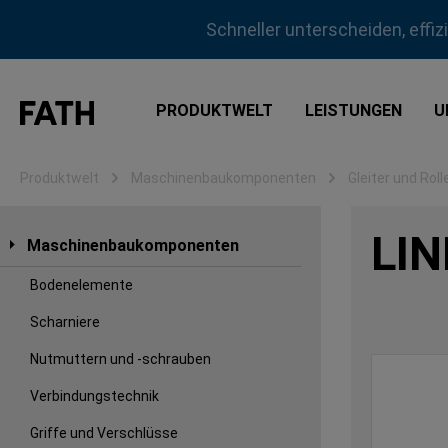
m Hauptinhalt springen
Zur Suche springen
Zur Hauptnavigation springen
Schneller unterscheiden, effi
PRODUKTWELT
LEISTUNGEN
U
Produktwelt
Maschinenbaukomponenten
Gleiter und Roll
LI
Maschinenbaukomponenten
Bodenelemente
Scharniere
Nutmuttern und -schrauben
Verbindungstechnik
Griffe und Verschlüsse