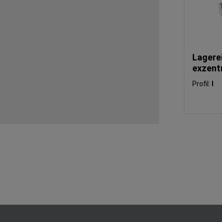
Lagerei
exzent
Profil:
I