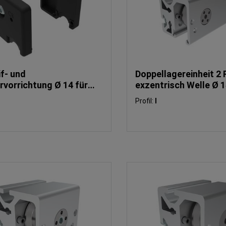
f- und
Doppellagereinheit 2 
rvorrichtung Ø 14 für
exzentrisch Welle Ø 
lenprofil I Nut 8 (Set)
Profil:
I