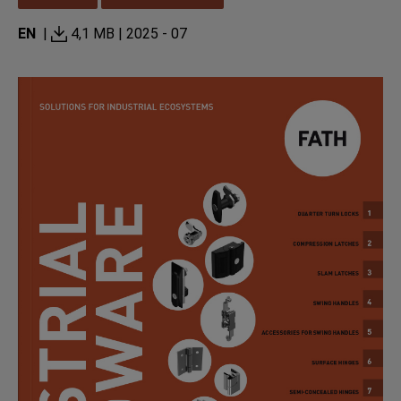
EN
|
4,1 MB | 2025 - 07