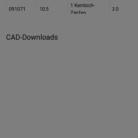
1 Kernloch-
091071
10.5
3.0
Zapfen
2 Kernloch-
091073
10.4
3.0
Zapfen
CAD-Downloads
4 Kernloch-
091074
10.4
3.0
Zapfen