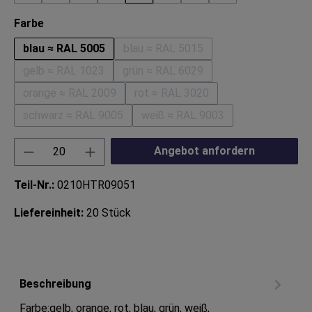
(Diese Option ist zurzeit nicht verfügbar.)
(Diese Option ist zurzeit nicht verfügbar.)
(Diese Option ist zurzeit nicht verfügbar.)
(Diese Option ist zurzeit nicht verfügbar.)
(Diese Option ist zurzeit nicht v
(Diese Option ist zurzeit n
(Diese Option ist zur
auswählen
Farbe
blau ≈ RAL 5005
blau ≈ RAL 5015
(Diese Option ist zurzeit nicht ve
gelb ≈ RAL 1023
grün ≈ RAL 6029
(Diese Option ist zurzeit nicht verfügbar.)
(Diese Option ist zurzeit nicht ve
orange ≈ RAL 2009
rot ≈ RAL 3020
(Diese Option ist zurzeit nicht verfügbar.)
(Diese Option ist zurzeit nicht 
schwarz ≈ RAL 9005
weiß ≈ RAL 9003
(Diese Option ist zurzeit nicht verfügbar.)
(Diese Option ist zurzeit nich
Produkt Anzahl: Gib den gewünschten Wert ei
Angebot anfordern
Teil-Nr.:
0210HTR09051
Liefereinheit:
20 Stück
Beschreibung
Farbe:gelb, orange, rot, blau, grün, weiß,