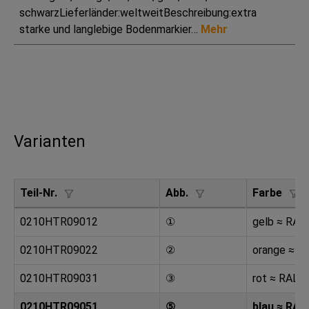
schwarzLieferländer:weltweitBeschreibung:extra
starke und langlebige Bodenmarkier…
Mehr
Varianten
Teil-Nr.
Abb.
Farbe
0210HTR09012
①
gelb ≈ RAL
0210HTR09022
②
orange ≈ R
0210HTR09031
③
rot ≈ RAL 
0210HTR09051
⑤
blau ≈ RAL