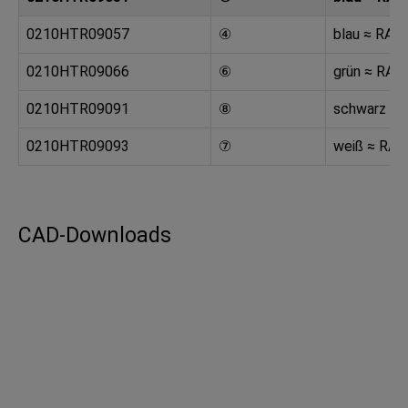
0210HTR09057
④
blau ≈ RAL
0210HTR09066
⑥
grün ≈ RAL
0210HTR09091
⑧
schwarz ≈ 
0210HTR09093
⑦
weiß ≈ RAL
CAD-Downloads