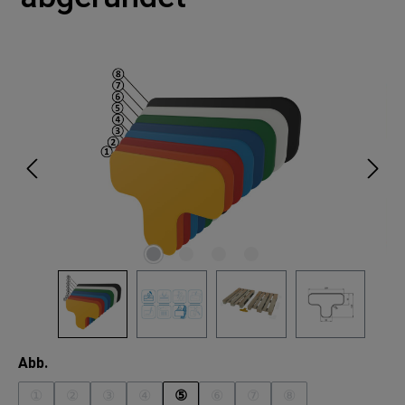
Bildergalerie überspringen
auswählen
Abb.
①
②
③
④
⑤
⑥
⑦
⑧