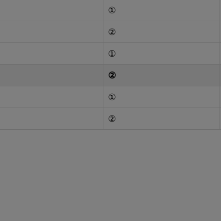
①
②
①
②
①
②