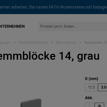
zienter arbeiten. Die neuen FATH Nutensteine mit farbige
NTERNEHMEN
igungen
Flächenhalteblöcke
Klemmblöcke
Nuthammer, K
lemmblöcke 14, grau
ausw
D (mm)
*2.0
3.0
auswäh
Abb.
①
②