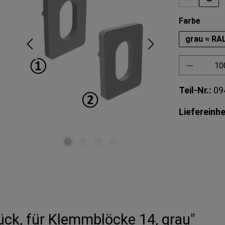
(Diese Opti
auswä
Farbe
grau ≈ RA
Produkt 
Teil-Nr.:
09
Liefereinhe
ück, für Klemmblöcke 14, grau"