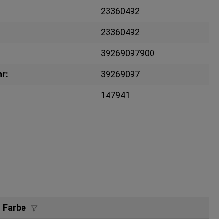
23360492
23360492
39269097900
r:
39269097
147941
Farbe