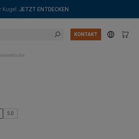
r Kugel.
JETZT ENTDECKEN
KONTAKT
lemmblöcke
ählen
5.0
len