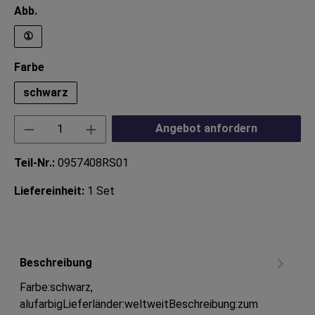
auswählen
Abb.
①
auswählen
Farbe
schwarz
Produkt Anzahl: Gib den gewünschten Wert ei
Angebot anfordern
Teil-Nr.:
0957408RS01
Liefereinheit:
1 Set
Beschreibung
Farbe:schwarz,
alufarbigLieferländer:weltweitBeschreibung:zum