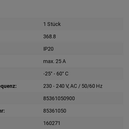
1 Stück
368.8
IP20
max. 25 A
-25° - 60° C
equenz:
230 - 240 V, AC / 50/60 Hz
85361050900
r:
85361050
160271