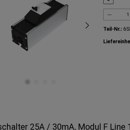
Produkt 
Teil-Nr.:
6S
Liefereinhe
schalter 25A / 30mA, Modul F Line 