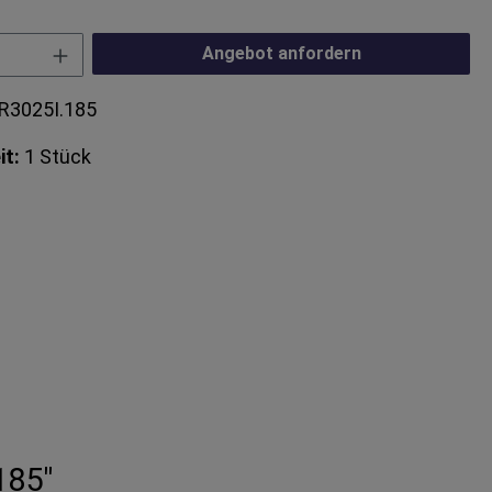
Anzahl: Gib den gewünschten Wert ein od
Angebot anfordern
R3025I.185
it:
1 Stück
185"