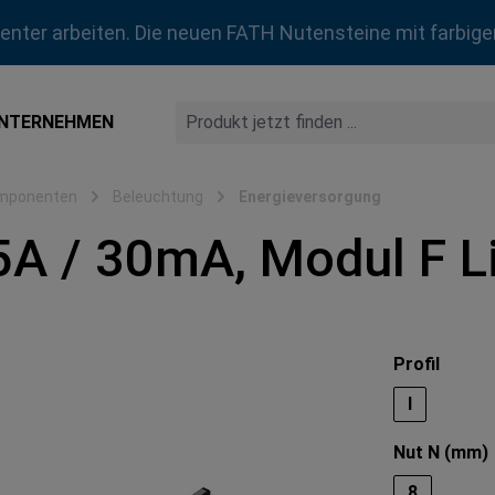
zienter arbeiten. Die neuen FATH Nutensteine mit farbige
NTERNEHMEN
omponenten
Beleuchtung
Energieversorgung
5A / 30mA, Modul F L
auswä
Profil
I
Nut N (mm)
8