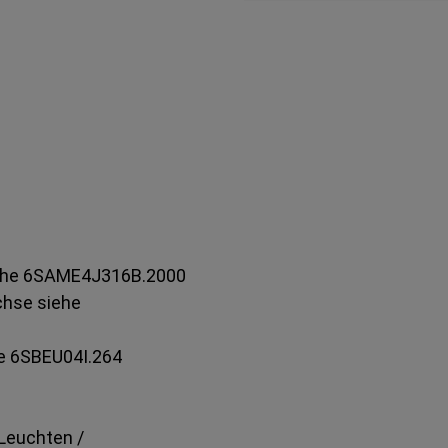
iehe 6SAME4J316B.2000
chse siehe
he 6SBEU04I.264
 Leuchten /