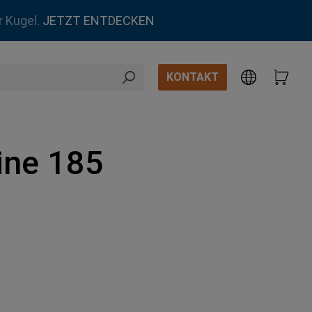
r Kugel.
JETZT ENTDECKEN
KONTAKT
ine 185
hlen
auswählen