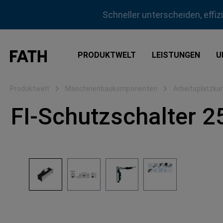
m Hauptinhalt springen
Zur Suche springen
Zur Hauptnavigation springen
Schneller unterscheiden, effi
PRODUKTWELT
LEISTUNGEN
U
Produktwelt
Maschinenbaukomponenten
Arbeitsplatzk
FI-Schutzschalter 2
Bildergalerie überspringen