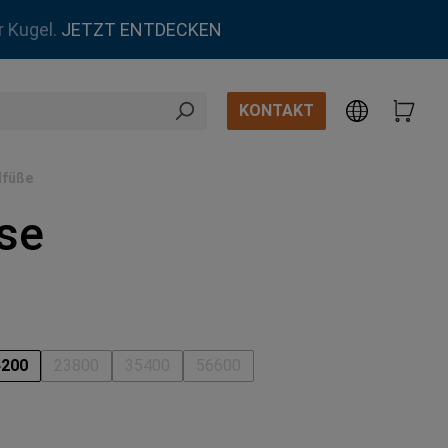
r Kugel.
JETZT ENTDECKEN
KONTAKT
lfüße
se
swählen
4200
23800
35400
56600
(Diese Option ist zurzeit nicht verfügbar.)
(Diese Option ist zurzeit nicht verfügbar.)
(Diese Option ist zurzeit nicht verfü
swählen