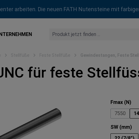
zienter arbeiten. Die neuen FATH Nutensteine mit farbige
NTERNEHMEN
e
Stellfüße
Feste Stellfüße
Gewindestangen, Feste Stel
C für feste Stellfüs
au
Fmax (N)
7550
1
au
SW (mm)
22 (7/8")