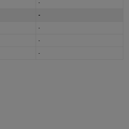
-
-
-
-
-