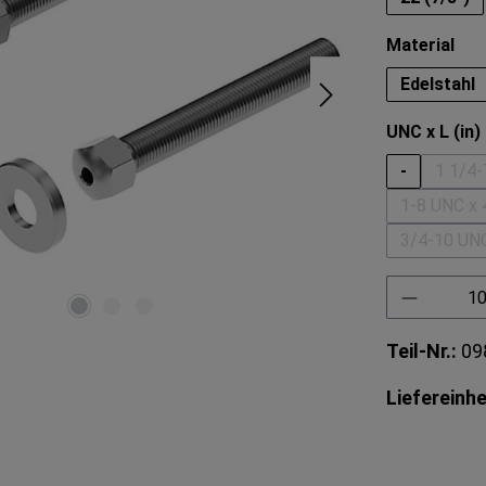
aus
Material
Edelstahl
UNC x L (in)
-
1 1/4-
1-8 UNC x 
(Dies
3/4-10 UNC
(Di
Produkt 
Teil-Nr.:
09
Liefereinhe