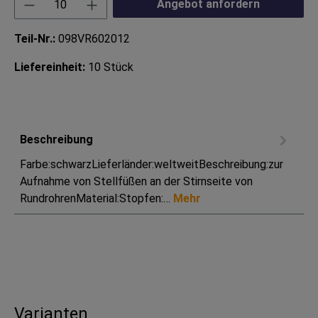
Produkt Anzahl: Gib den gewünschten Wert ei
Angebot anfordern
Teil-Nr.:
098VR602012
Liefereinheit:
10 Stück
Beschreibung
Farbe:schwarzLieferländer:weltweitBeschreibung:zur
Aufnahme von Stellfüßen an der Stirnseite von
RundrohrenMaterial:Stopfen:…
Mehr
Varianten