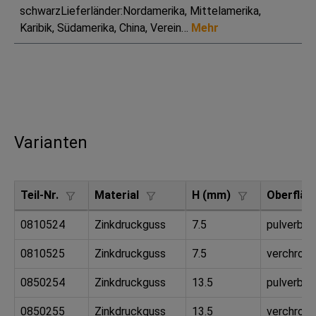
schwarzLieferländer:Nordamerika, Mittelamerika,
Karibik, Südamerika, China, Verein…
Mehr
Varianten
Teil-Nr.
Material
H (mm)
Oberfläc
0810524
Zinkdruckguss
7.5
pulverbes
0810525
Zinkdruckguss
7.5
verchrom
0850254
Zinkdruckguss
13.5
pulverbes
0850255
Zinkdruckguss
13.5
verchrom