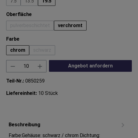
7.5
13.5
19.5
auswählen
Oberfläche
pulverbeschichtet
verchromt
(Diese Option ist zurzeit nicht verfügbar.)
auswählen
Farbe
chrom
schwarz
(Diese Option ist zurzeit nicht verfügbar.)
Produkt Anzahl: Gib den gewünschten Wert ei
Angebot anfordern
Teil-Nr.:
0850259
Liefereinheit:
10 Stück
Beschreibung
Farbe:Gehäuse: schwarz / chrom Dichtung: