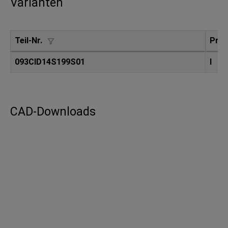
Varianten
Teil-Nr.
Profi
093CID14S199S01
I
CAD-Downloads