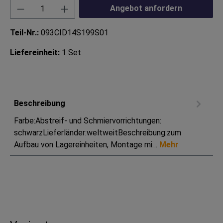
Produkt Anzahl: Gib den gewünschten Wert ei
Angebot anfordern
Teil-Nr.:
093CID14S199S01
Liefereinheit:
1 Set
Beschreibung
Farbe:Abstreif- und Schmiervorrichtungen:
schwarzLieferländer:weltweitBeschreibung:zum
Aufbau von Lagereinheiten, Montage mi…
Mehr