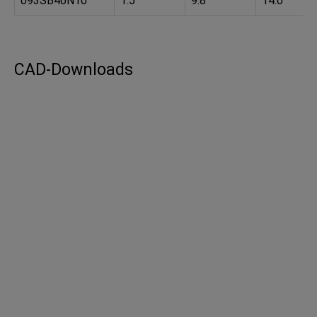
093SB40N10
1.5
9.8
14.0
CAD-Downloads