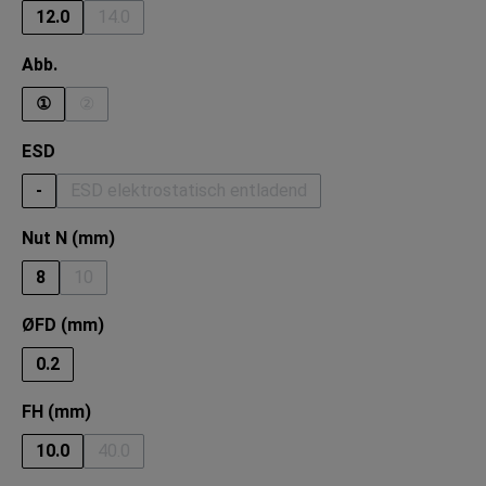
12.0
14.0
(Diese Option ist zurzeit nicht verfügbar.)
auswählen
Abb.
①
②
(Diese Option ist zurzeit nicht verfügbar.)
auswählen
ESD
-
ESD elektrostatisch entladend
(Diese Option ist zurzeit nicht verfügbar.)
auswählen
Nut N (mm)
8
10
(Diese Option ist zurzeit nicht verfügbar.)
auswählen
ØFD (mm)
0.2
auswählen
FH (mm)
10.0
40.0
(Diese Option ist zurzeit nicht verfügbar.)