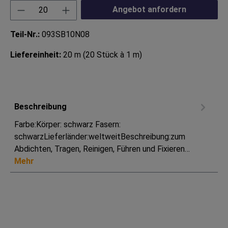
Produkt Anzahl: Gib den gewünschten Wert ei
Angebot anfordern
Teil-Nr.:
093SB10N08
Liefereinheit:
20 m (20 Stück à 1 m)
Beschreibung
Farbe:Körper: schwarz Fasern:
schwarzLieferländer:weltweitBeschreibung:zum
Abdichten, Tragen, Reinigen, Führen und Fixieren…
Mehr