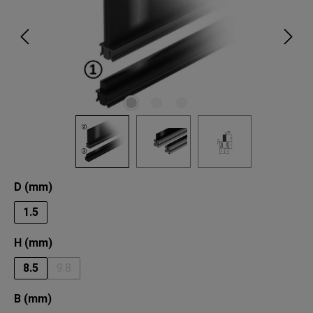
auswählen
D (mm)
1.5
auswählen
H (mm)
8.5
9.8
(Diese Option ist zurzeit nicht verfügbar.)
auswählen
B (mm)