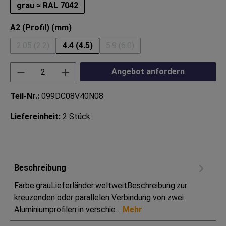
grau ≈ RAL 7042
auswählen
A2 (Profil) (mm)
2.05 (2.2)
4.4 (4.5)
5.9 (6.0)
(Diese Option ist zurzeit nicht verfügbar.)
(Diese Option ist zurzeit nicht ve
Produkt Anzahl: Gib den gewünschten Wert ei
Angebot anfordern
Teil-Nr.:
099DC08V40N08
Liefereinheit:
2 Stück
Beschreibung
Farbe:grauLieferländer:weltweitBeschreibung:zur
kreuzenden oder parallelen Verbindung von zwei
Aluminiumprofilen in verschie…
Mehr