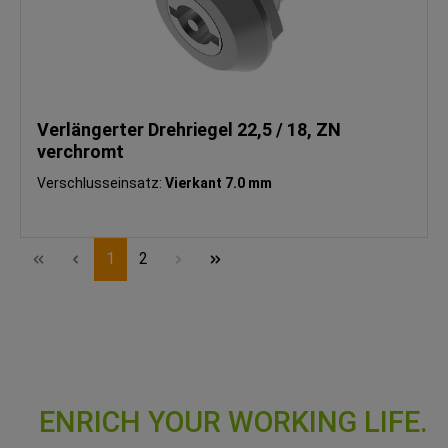
Verlängerter Drehriegel 22,5 / 18, ZN
verchromt
Verschlusseinsatz:
Vierkant 7.0 mm
Seite
Seite
1
2