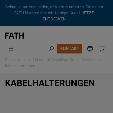
Zum Hauptinhalt springen
Schneller unterscheiden, effizienter arbeiten. Die neuen
FATH Nutensteine mit farbiger Kugel.
JETZT
ENTDECKEN
KONTAKT
Produktwelt
Industrielle Beschlagteile
Zubehör
Kabelhalterungen
KABELHALTERUNGEN