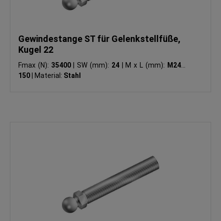
Gewindestange ST für Gelenkstellfüße,
Kugel 22
Fmax (N):
35400
|
SW (mm):
24
|
M x L (mm):
M24 x
150
|
Material:
Stahl