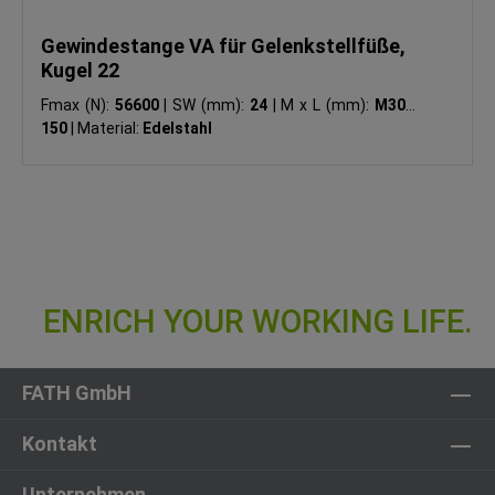
Gewindestange VA für Gelenkstellfüße,
Kugel 22
Fmax (N):
56600
|
SW (mm):
24
|
M x L (mm):
M30 x
150
|
Material:
Edelstahl
FATH GmbH
Kontakt
Unternehmen