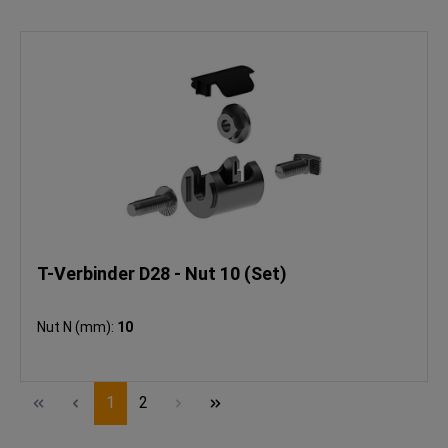
T-Verbinder D28 - Nut 10 (Set)
Nut N (mm):
10
Seite
Seite
1
2