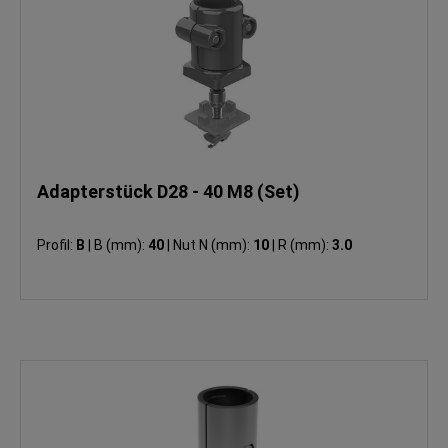
Adapterstück D28 - 40 M8 (Set)
Profil:
B
|
B (mm):
40
|
Nut N (mm):
10
|
R (mm):
3.0