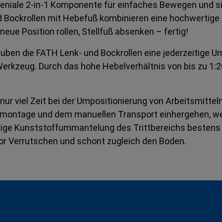
geniale 2-in-1 Komponente für einfaches Bewegen und si
 Bockrollen mit Hebefuß kombinieren eine hochwertige B
eue Position rollen, Stellfuß absenken – fertig!
lauben die FATH Lenk- und Bockrollen eine jederzeitige 
erkzeug. Durch das hohe Hebelverhältnis von bis zu 1:2
r viel Zeit bei der Umpositionierung von Arbeitsmitteln
r Demontage und dem manuellen Transport einhergehen, 
ndige Kunststoffummantelung des Trittbereichs bestens g
vor Verrutschen und schont zugleich den Boden.