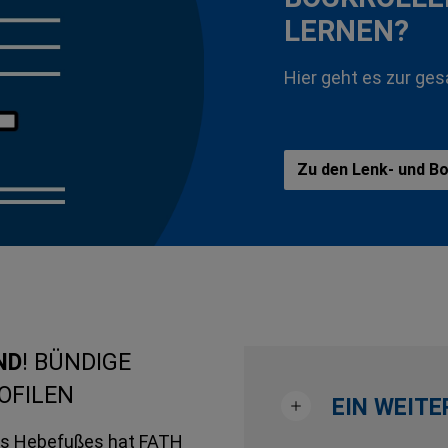
LERNEN?
Hier geht es zur ge
Zu den Lenk- und Bo
ND
! BÜNDIGE
OFILEN
EIN WEITE
des Hebefußes hat FATH