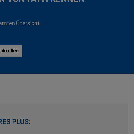
samten Übersicht.
ckrollen
RES PLUS: