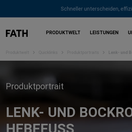
m Hauptinhalt springen
Zur Suche springen
Zur Hauptnavigation springen
Schneller unterscheiden, effi
PRODUKTWELT
LEISTUNGEN
U
Produktwelt
Quicklinks
Produktportraits
Lenk- und B
Produktportrait
LENK- UND BOCKRO
HEBEFUSS