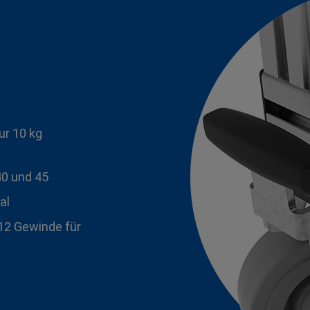
ur 10 kg
40 und 45
al
12 Gewinde für