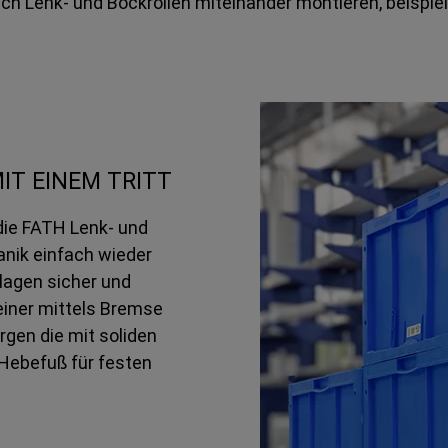
 Lenk- und Bockrollen miteinander montieren, beispiels
IT EINEM TRITT
ie FATH Lenk- und
anik einfach wieder
lagen sicher und
einer mittels Bremse
rgen die mit soliden
 Hebefuß für festen