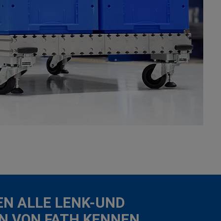
EN ALLE LENK-UND
N VON FATH KENNEN