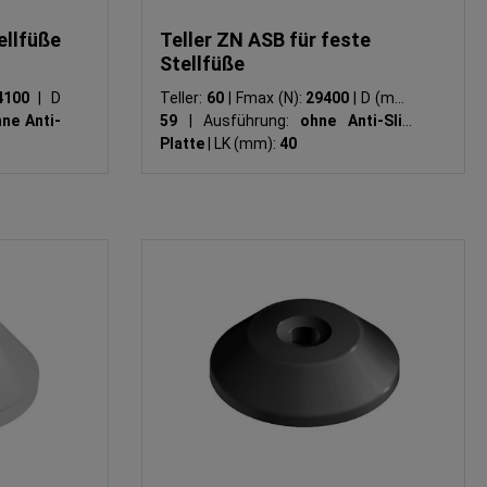
ellfüße
Teller ZN ASB für feste
Stellfüße
4100
|
D
Teller:
60
|
Fmax (N):
29400
|
D (mm):
ne Anti-
59
|
Ausführung:
ohne Anti-Slip-
Platte
|
LK (mm):
40