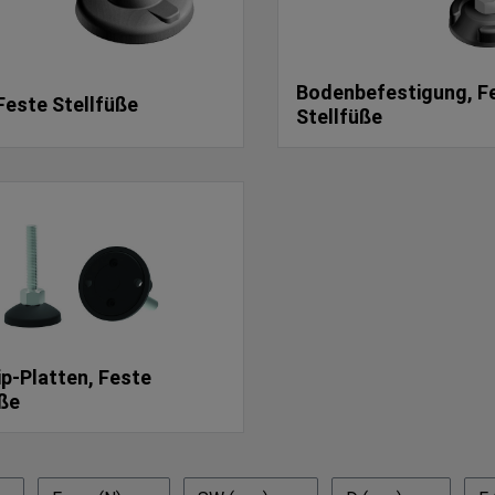
Bodenbefestigung, F
 Feste Stellfüße
Stellfüße
ip-Platten, Feste
üße