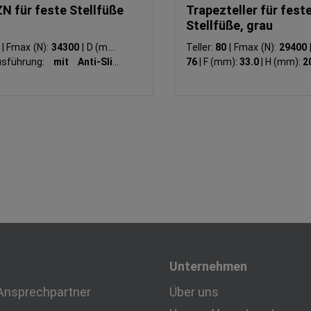
ZN für feste Stellfüße
Trapezteller für fest
Stellfüße, grau
0
|
Fmax (N):
34300
|
D (mm):
Teller:
80
|
Fmax (N):
29400
sführung:
mit Anti-Slip-
76
|
F (mm):
33.0
|
H (mm):
2
Unternehmen
Ansprechpartner
Über uns