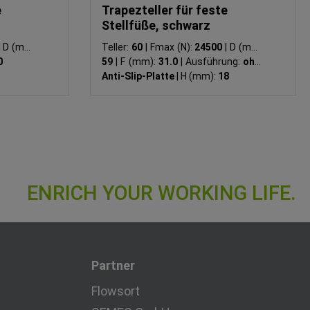
e
Trapezteller für feste
Stellfüße, schwarz
|
D (mm):
Teller:
60
|
Fmax (N):
24500
|
D (mm):
0
59
|
F (mm):
31.0
|
Ausführung:
ohne
Anti-Slip-Platte
|
H (mm):
18
Partner
Flowsort