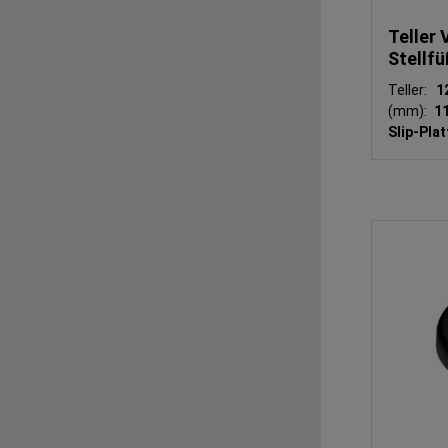
Teller 
Stellf
Teller:
1
(mm):
1
Slip-Pla