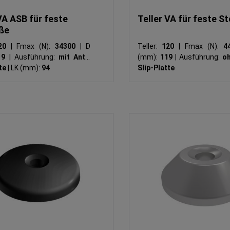
VA ASB für feste
Teller VA für feste St
üße
20
|
Fmax (N):
34300
|
D
Teller:
120
|
Fmax (N):
4
19
|
Ausführung:
mit Anti-
(mm):
119
|
Ausführung:
oh
tte
|
LK (mm):
94
Slip-Platte