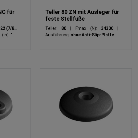
C für
Teller 80 ZN mit Ausleger für
feste Stellfüße
:
22 (7/8")
Teller:
80
|
Fmax (N):
34300
|
 (in):
1-8
Ausführung:
ohne Anti-Slip-Platte