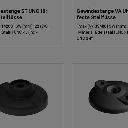
estange ST UNC für
Gewindestange VA UN
tellfüsse
feste Stellfüsse
:
14200
|
SW (mm):
22 (7/8")
Fmax (N):
35400
|
SW (mm)
:
Stahl
|
UNC x L (in):
-
|
Material:
Edelstahl
|
UNC x L
UNC x 4"