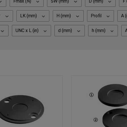
Fmax (N)
SW (mm)
D (mm)
F
r
LK (mm)
H (mm)
Profil
A 
UNC x L (in)
d (mm)
h (mm)