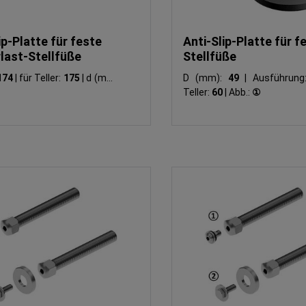
ip-Platte für feste
Anti-Slip-Platte für f
last-Stellfüße
Stellfüße
174
|
für Teller:
175
|
d (mm):
D (mm):
49
|
Ausführun
Teller:
60
|
Abb.:
①