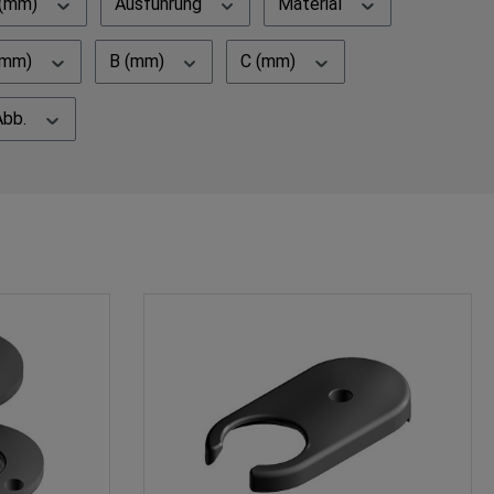
 (mm)
Ausführung
Material
(mm)
B (mm)
C (mm)
Abb.