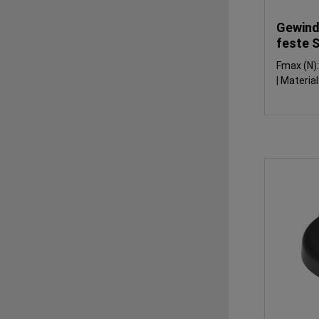
Gewind
feste S
Fmax (N)
|
Material