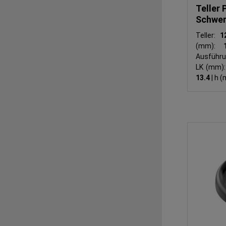
Teller 
Schwer
Teller:
1
(mm):
Ausführ
LK (mm)
13.4
|
h (