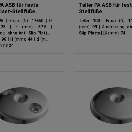
PA ASB für feste
Teller PA ASB für fes
last-Stellfüße
Stellfüße
25
|
Fmax (N):
17650
|
D
Teller:
100
|
Fmax (N):
1
125
|
F (mm):
57.5
|
(mm):
99
|
Ausführung:
oh
ung:
ohne Anti-Slip-Platte
|
Slip-Platte
|
LK (mm):
74
:
96
|
H (mm):
44
|
d (mm):
mm):
24