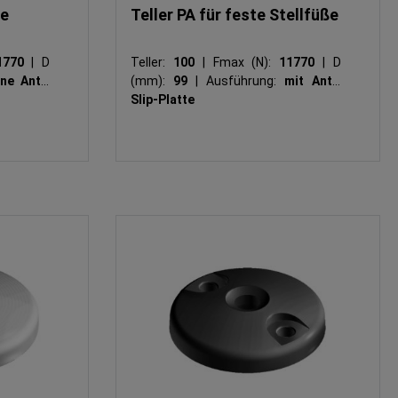
te
Teller PA für feste Stellfüße
1770
|
D
Teller:
100
|
Fmax (N):
11770
|
D
ne Anti-
(mm):
99
|
Ausführung:
mit Anti-
Slip-Platte