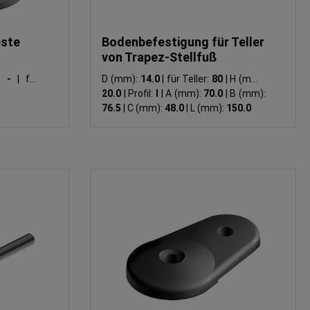
este
Bodenbefestigung für Teller
von Trapez-Stellfuß
g:
-
|
für
D (mm):
14.0
|
für Teller:
80
|
H (mm):
20.0
|
Profil:
I
|
A (mm):
70.0
|
B (mm):
76.5
|
C (mm):
48.0
|
L (mm):
150.0