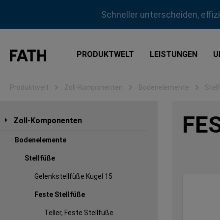
m Hauptinhalt springen
Zur Suche springen
Zur Hauptnavigation springen
Schneller unterscheiden, effi
PRODUKTWELT
LEISTUNGEN
U
Produktwelt
Zoll-Komponenten
Bodenelemente
Stel
FES
Zoll-Komponenten
Bodenelemente
Stellfüße
Gelenkstellfüße Kugel 15
Feste Stellfüße
Teller, Feste Stellfüße