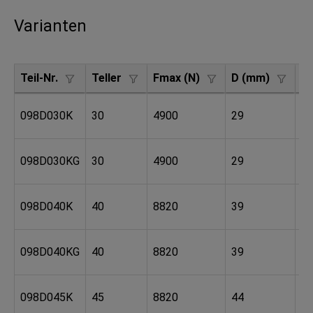
Varianten
Teil-Nr.
Teller
Fmax (N)
D (mm)
A
oh
098D030K
30
4900
29
Pl
mi
098D030KG
30
4900
29
Pl
oh
098D040K
40
8820
39
Pl
mi
098D040KG
40
8820
39
Pl
oh
098D045K
45
8820
44
Pl