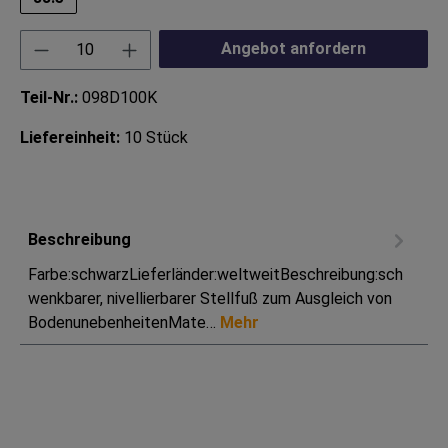
Produkt Anzahl: Gib den gewünschten Wert ei
Angebot anfordern
Teil-Nr.:
098D100K
Liefereinheit:
10 Stück
Beschreibung
Farbe:schwarzLieferländer:weltweitBeschreibung:sch
wenkbarer, nivellierbarer Stellfuß zum Ausgleich von
BodenunebenheitenMate…
Mehr