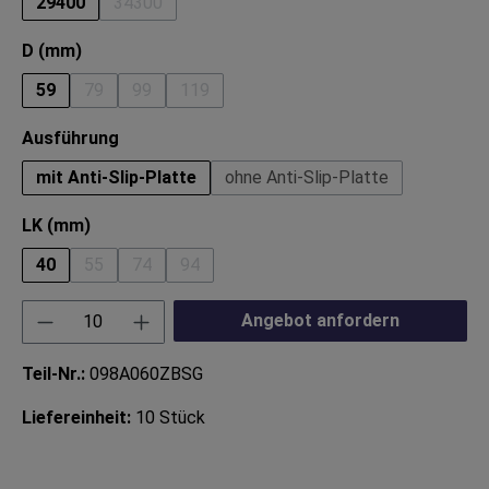
29400
34300
(Diese Option ist zurzeit nicht verfügbar.)
auswählen
D (mm)
59
79
99
119
(Diese Option ist zurzeit nicht verfügbar.)
(Diese Option ist zurzeit nicht verfügbar.)
(Diese Option ist zurzeit nicht verfügbar.)
auswählen
Ausführung
mit Anti-Slip-Platte
ohne Anti-Slip-Platte
auswählen
LK (mm)
40
55
74
94
(Diese Option ist zurzeit nicht verfügbar.)
(Diese Option ist zurzeit nicht verfügbar.)
(Diese Option ist zurzeit nicht verfügbar.)
Produkt Anzahl: Gib den gewünschten Wert ei
Angebot anfordern
Teil-Nr.:
098A060ZBSG
Liefereinheit:
10 Stück