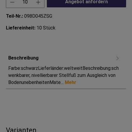
Produkt Anzahl: Gib den gewünschten Wert ei
Angebot anfordern
Teil-Nr.:
098D045ZSG
Liefereinheit:
10 Stück
Beschreibung
Farbe:schwarzLieferländer:weltweitBeschreibung:sch
wenkbarer, nivellierbarer Stellfuß zum Ausgleich von
BodenunebenheitenMate…
Mehr
Varianten