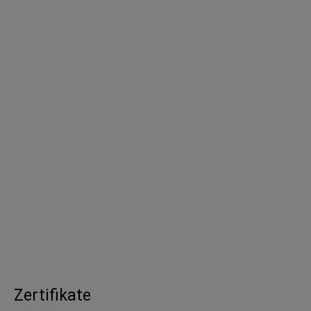
098D100ZS
100
34300
99
098D100ZSG
100
34300
99
098D120ZS
120
34300
119
098D120ZSG
120
34300
119
Zertifikate