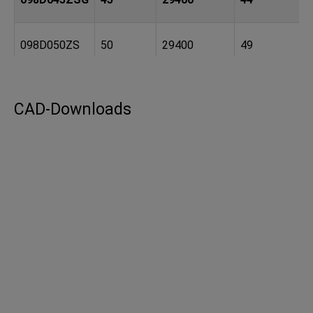
098D050ZS
50
29400
49
098D050ZSG
50
29400
49
CAD-Downloads
098D060ZS
60
29400
59
098D060ZSG
60
29400
59
098D080ZS
80
29400
79
098D080ZSG
80
29400
79