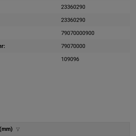
23360290
23360290
79070000900
r:
79070000
109096
 (mm)