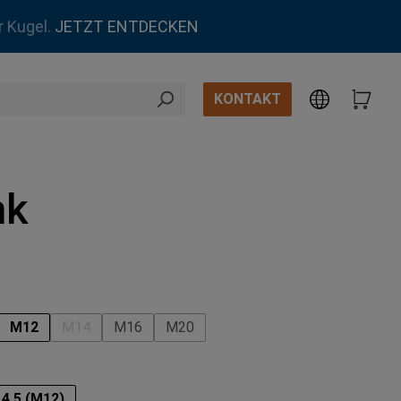
r Kugel.
JETZT ENTDECKEN
KONTAKT
nk
n
M12
M14
M16
M20
n ist zurzeit nicht verfügbar.)
e Option ist zurzeit nicht verfügbar.)
(Diese Option ist zurzeit nicht verfügbar.)
swählen
14.5 (M12)