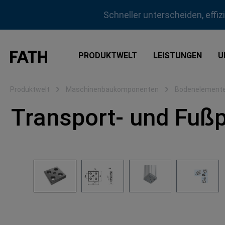
m Hauptinhalt springen
Zur Suche springen
Zur Hauptnavigation springen
Schneller unterscheiden, effi
PRODUKTWELT
LEISTUNGEN
U
Produktwelt
Maschinenbaukomponenten
Bodenelement
Transport- und Fußp
Bildergalerie überspringen