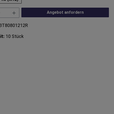
Anzahl: Gib den gewünschten Wert ein od
Angebot anfordern
3T80801212R
it:
10 Stück