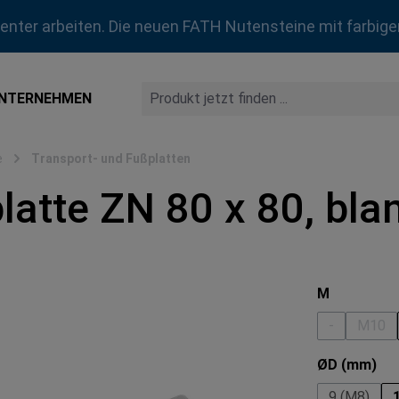
zienter arbeiten. Die neuen FATH Nutensteine mit farbige
NTERNEHMEN
e
Transport- und Fußplatten
latte ZN 80 x 80, bla
auswähle
M
-
M10
(Diese Optio
(Dies
au
ØD (mm)
9 (M8)