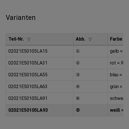
Varianten
Teil-Nr.
Abb.
Farbe
02021E50105LA15
①
gelb ≈ R
02021E50105LA31
②
rot ≈ RA
02021E50105LA55
③
blau ≈ R
02021E50105LA63
④
grün ≈ R
02021E50105LA91
⑥
schwarz 
02021E50105LA93
⑤
weiß ≈ R