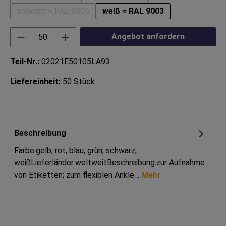
(Diese Option ist zurzeit nicht verfügbar.)
(Diese Option ist zurzeit nicht ver
schwarz ≈ RAL 9005
weiß ≈ RAL 9003
(Diese Option ist zurzeit nicht verfügbar.)
Produkt Anzahl: Gib den gewünschten Wert ei
Angebot anfordern
Teil-Nr.:
02021E50105LA93
Liefereinheit:
50 Stück
Beschreibung
Farbe:gelb, rot, blau, grün, schwarz,
weißLieferländer:weltweitBeschreibung:zur Aufnahme
von Etiketten; zum flexiblen Ankle…
Mehr