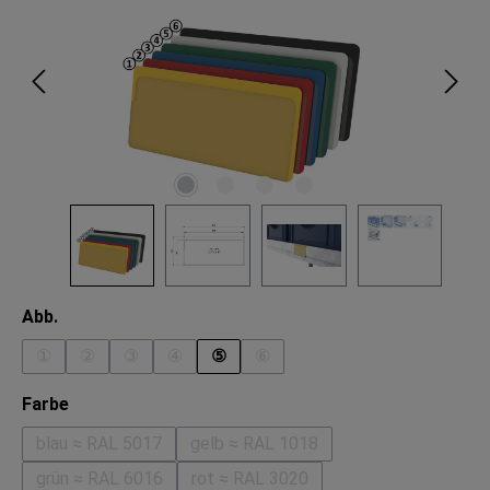
auswählen
Abb.
①
②
③
④
⑤
⑥
(Diese Option ist zurzeit nicht verfügbar.)
(Diese Option ist zurzeit nicht verfügbar.)
(Diese Option ist zurzeit nicht verfügbar.)
(Diese Option ist zurzeit nicht verfügbar.)
(Diese Option ist zurzeit nicht v
auswählen
Farbe
blau ≈ RAL 5017
gelb ≈ RAL 1018
(Diese Option ist zurzeit nicht verfügbar.)
(Diese Option ist zurzeit nicht ver
grün ≈ RAL 6016
rot ≈ RAL 3020