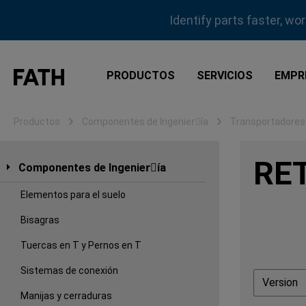
tar al contenido principal
Saltar a la búsqueda
Saltar a la navegación principal
Identify parts faster, wo
PRODUCTOS
SERVICIOS
EMPR
Productos
Componentes de Ingenierِía
Transportadores
RE
Componentes de Ingenierِía
Elementos para el suelo
Bisagras
Tuercas en T y Pernos en T
Sistemas de conexión
Version
Manijas y cerraduras