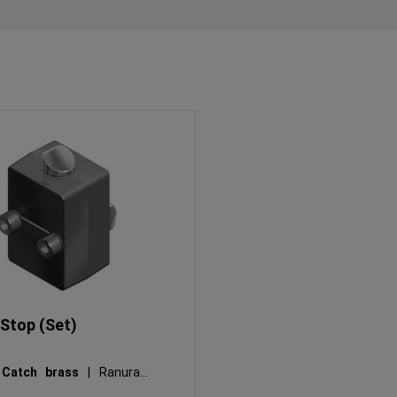
 Stop (Set)
:
Catch brass
|
Ranura N