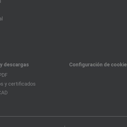
n
al
 y descargas
Configuración de cooki
PDF
 y certificados
 CAD