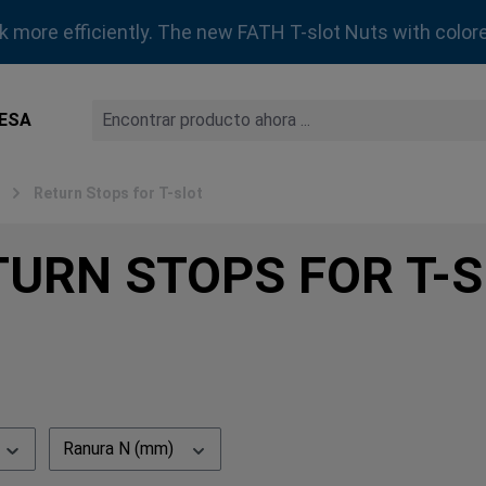
rk more efficiently. The new FATH T-slot Nuts with colore
ESA
Return Stops for T-slot
TURN STOPS FOR T-
Ranura N (mm)