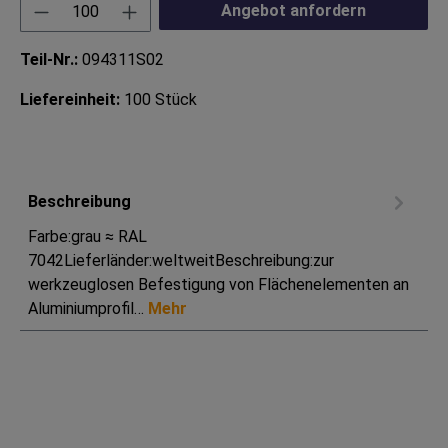
Produkt Anzahl: Gib den gewünschten Wert ei
Angebot anfordern
Teil-Nr.:
094311S02
Liefereinheit:
100 Stück
Beschreibung
Farbe:grau ≈ RAL
7042Lieferländer:weltweitBeschreibung:zur
werkzeuglosen Befestigung von Flächenelementen an
Aluminiumprofil…
Mehr