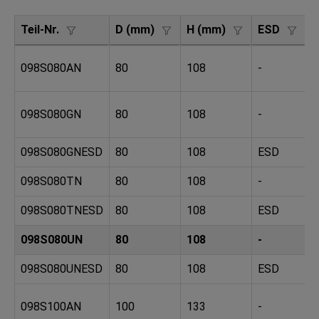
Teil-Nr.
D (mm)
H (mm)
ESD
T
098S080AN
80
108
-
1
098S080GN
80
108
-
8
098S080GNESD
80
108
ESD
6
098S080TN
80
108
-
1
098S080TNESD
80
108
ESD
6
098S080UN
80
108
-
1
098S080UNESD
80
108
ESD
1
098S100AN
100
133
-
1