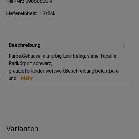
Teil-Nr.:
098S080UN
Liefereinheit:
1 Stück
Beschreibung
Farbe:Gehäuse: alufarbig Laufbelag: siehe Tabelle
Radkörper: schwarz,
grauLieferländer:weltweitBeschreibung:belastbare
und…
Mehr
Varianten