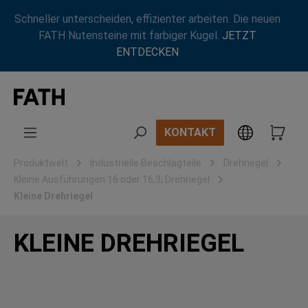
Zum Hauptinhalt springen
Schneller unterscheiden, effizienter arbeiten. Die neuen
FATH Nutensteine mit farbiger Kugel.
JETZT
ENTDECKEN
KONTAKT
Produktwelt
Industrielle Beschlagteile
Drehriegel
Kleine Ausführungen 16 oder 16,3, Drehriegel
Kleine Drehriegel
KLEINE DREHRIEGEL