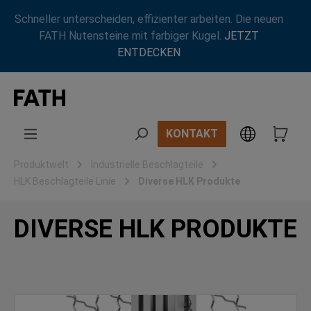
Zum Hauptinhalt springen
Schneller unterscheiden, effizienter arbeiten. Die neuen
FATH Nutensteine mit farbiger Kugel.
JETZT
ENTDECKEN
KONTAKT
Produktwelt
Industrielle Beschlagteile
HLK Beschlagteile Linie
Diverse HLK Produkte
DIVERSE HLK PRODUKTE