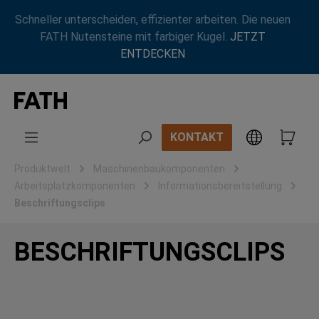
Zum Hauptinhalt springen
Schneller unterscheiden, effizienter arbeiten. Die neuen
FATH Nutensteine mit farbiger Kugel.
JETZT
ENTDECKEN
KONTAKT
Produktwelt
Maschinenbaukomponenten
Arbeitsplatzkomponenten
Informationsbereitstellung
Beschriftungsclips
BESCHRIFTUNGSCLIPS