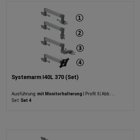
Systemarm I40L 370 (Set)
Ausführung:
mit Monitorhalterung
|
Profil:
I
|
Abb.:
④
|
Set:
Set 4