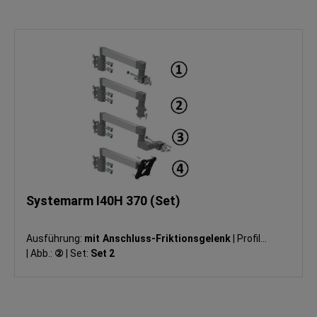
Systemarm I40H 370 (Set)
Ausführung:
mit Anschluss-Friktionsgelenk
|
Profil:
I
|
Abb.:
②
|
Set:
Set 2