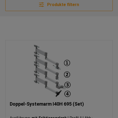
Produkte filtern
Doppel-Systemarm I40H 695 (Set)
Ausführung:
mit Friktionsgelenk
|
Profil:
I
|
Abb.:
①
|