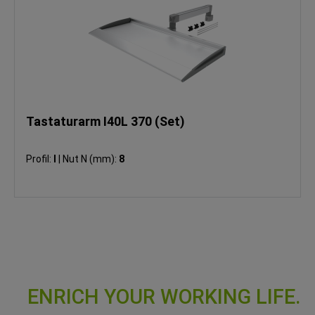
Tastaturarm I40L 370 (Set)
Profil:
I
|
Nut N (mm):
8