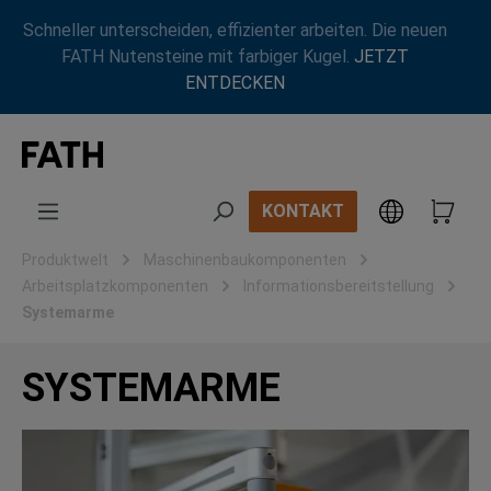
Zum Hauptinhalt springen
Schneller unterscheiden, effizienter arbeiten. Die neuen
FATH Nutensteine mit farbiger Kugel.
JETZT
ENTDECKEN
KONTAKT
Produktwelt
Maschinenbaukomponenten
Arbeitsplatzkomponenten
Informationsbereitstellung
Systemarme
SYSTEMARME