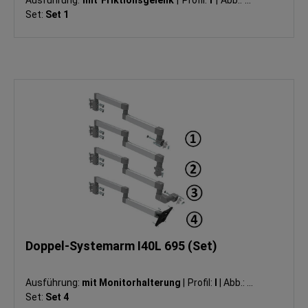
Set:
Set 1
Doppel-Systemarm I40L 695 (Set)
Ausführung:
mit Monitorhalterung
|
Profil:
I
|
Abb.:
④
|
Set:
Set 4