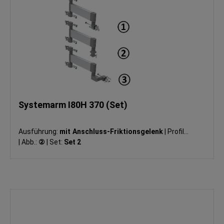
Systemarm I80H 370 (Set)
Ausführung:
mit Anschluss-Friktionsgelenk
|
Profil:
I
|
Abb.:
②
|
Set:
Set 2