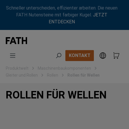
Zum Hauptinhalt springen
Schneller unterscheiden, effizienter arbeiten. Die neuen
FATH Nutensteine mit farbiger Kugel.
JETZT
ENTDECKEN
KONTAKT
Produktwelt
Maschinenbaukomponenten
Gleiter und Rollen
Rollen
Rollen für Wellen
ROLLEN FÜR WELLEN