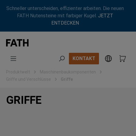
Zum Hauptinhalt springen
Schneller unterscheiden, effizienter arbeiten. Die neuen
FATH Nutensteine mit farbiger Kugel.
JETZT
ENTDECKEN
KONTAKT
Produktwelt
Maschinenbaukomponenten
Griffe und Verschlüsse
Griffe
GRIFFE