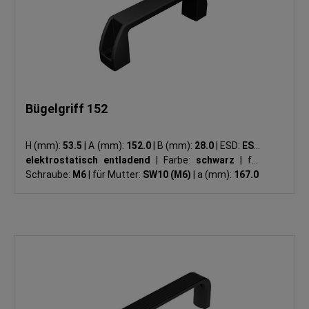
Bügelgriff 152
H (mm):
53.5
|
A (mm):
152.0
|
B (mm):
28.0
|
ESD:
ESD
elektrostatisch entladend
|
Farbe:
schwarz
|
für
Schraube:
M6
|
für Mutter:
SW10 (M6)
|
a (mm):
167.0