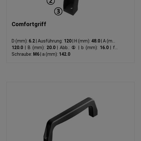
Comfortgriff
D (mm):
6.2
|
Ausführung:
120
|
H (mm):
48.0
|
A (mm):
120.0
|
B (mm):
20.0
|
Abb.:
①
|
b (mm):
16.0
|
für
Schraube:
M6
|
a (mm):
142.0