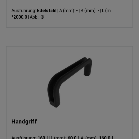
Ausführung:
Edelstahl
|
A (mm):
-
|
B (mm):
-
|
L (mm):
*2000.0
|
Abb.:
③
Handgriff
Ausführung:
160
|
H (mm):
60.0
|
A (mm):
160.0
|
B