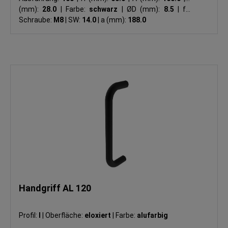
(mm):
28.0
|
Farbe:
schwarz
|
ØD (mm):
8.5
|
für
Schraube:
M8
|
SW:
14.0
|
a (mm):
188.0
Handgriff AL 120
Profil:
I
|
Oberfläche:
eloxiert
|
Farbe:
alufarbig