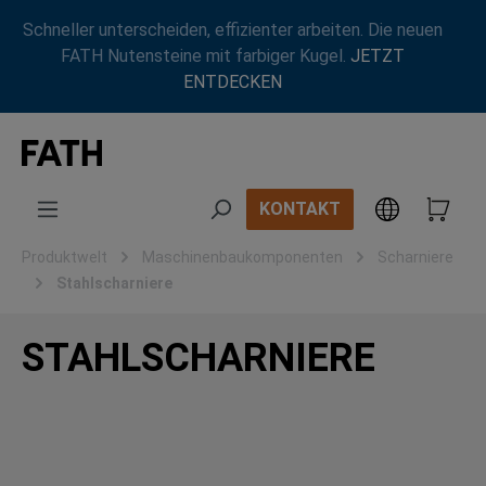
Zum Hauptinhalt springen
Schneller unterscheiden, effizienter arbeiten. Die neuen
FATH Nutensteine mit farbiger Kugel.
JETZT
ENTDECKEN
KONTAKT
Produktwelt
Maschinenbaukomponenten
Scharniere
Stahlscharniere
STAHLSCHARNIERE