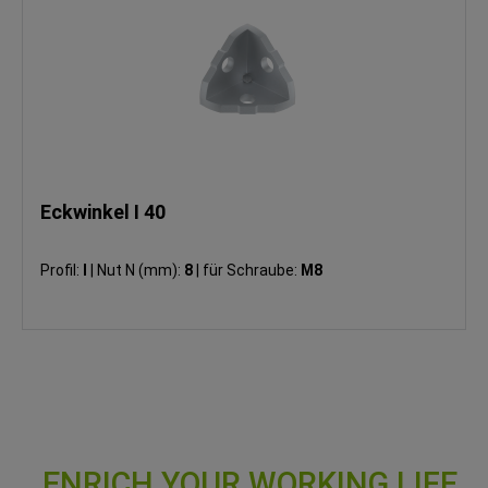
Eckwinkel I 40
Profil:
I
|
Nut N (mm):
8
|
für Schraube:
M8