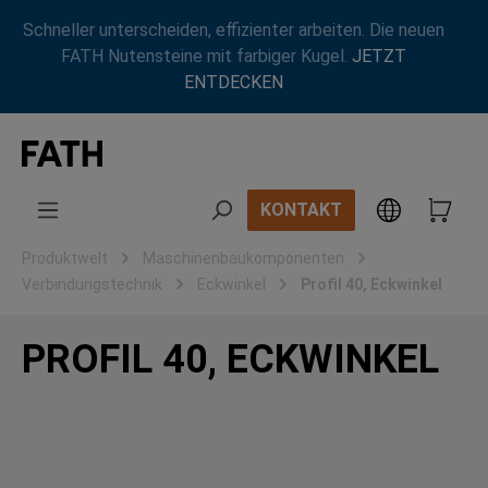
Zum Hauptinhalt springen
Schneller unterscheiden, effizienter arbeiten. Die neuen
FATH Nutensteine mit farbiger Kugel.
JETZT
ENTDECKEN
KONTAKT
Produktwelt
Maschinenbaukomponenten
Verbindungstechnik
Eckwinkel
Profil 40, Eckwinkel
PROFIL 40, ECKWINKEL