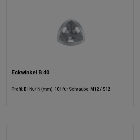
Eckwinkel B 40
Profil:
B
|
Nut N (mm):
10
|
für Schraube:
M12 / S12