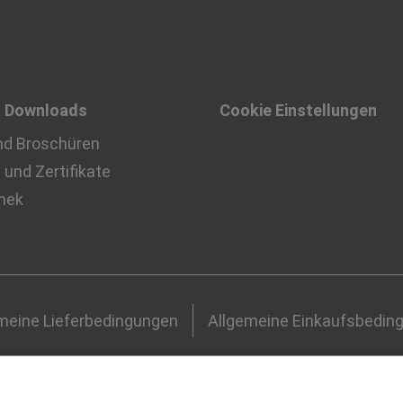
& Downloads
Cookie Einstellungen
nd Broschüren
und Zertifikate
thek
meine Lieferbedingungen
Allgemeine Einkaufsbedin