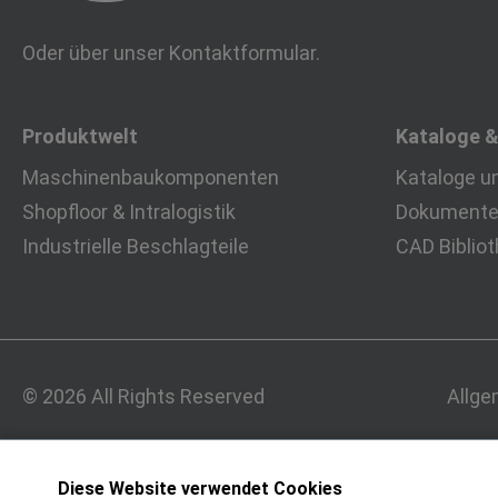
Oder über unser
Kontaktformular
.
Produktwelt
Kataloge 
Maschinenbaukomponenten
Kataloge u
Shopfloor & Intralogistik
Dokumente 
Industrielle Beschlagteile
CAD Biblio
© 2026 All Rights Reserved
Allge
Diese Website verwendet Cookies