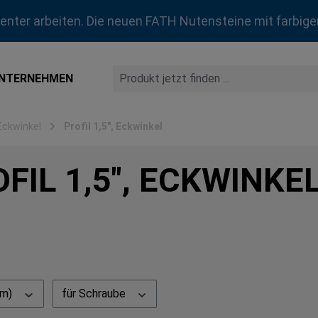
zienter arbeiten. Die neuen FATH Nutensteine mit farbige
NTERNEHMEN
Eckwinkel
Profil 1,5", Eckwinkel
FIL 1,5", ECKWINKE
mm)
für Schraube