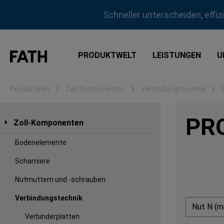
m Hauptinhalt springen
Zur Suche springen
Zur Hauptnavigation springen
Schneller unterscheiden, effi
PRODUKTWELT
LEISTUNGEN
U
Produktwelt
Zoll-Komponenten
Verbindungstechnik
PRO
Zoll-Komponenten
Bodenelemente
Scharniere
Nutmuttern und -schrauben
Verbindungstechnik
Nut N (
Verbinderplatten