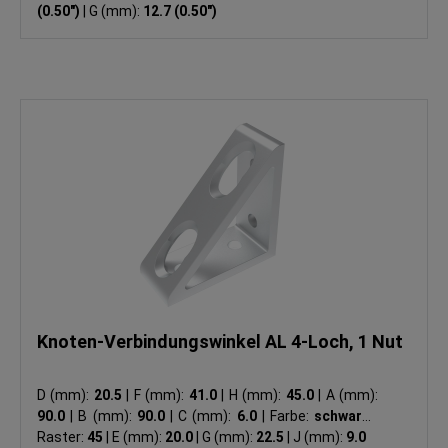
(0.50")
|
G (mm):
12.7 (0.50")
Knoten-Verbindungswinkel AL 4-Loch, 1 Nut
D (mm):
20.5
|
F (mm):
41.0
|
H (mm):
45.0
|
A (mm):
90.0
|
B (mm):
90.0
|
C (mm):
6.0
|
Farbe:
schwarz
|
Raster:
45
|
E (mm):
20.0
|
G (mm):
22.5
|
J (mm):
9.0