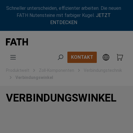
Zum Hauptinhalt springen
Schneller unterscheiden, effizienter arbeiten. Die neuen
FATH Nutensteine mit farbiger Kugel.
JETZT
ENTDECKEN
KONTAKT
Produktwelt
Zoll-Komponenten
Verbindungstechnik
Verbindungswinkel
VERBINDUNGSWINKEL