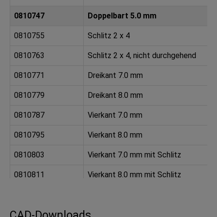
0810747
Doppelbart 5.0 mm
0810755
Schlitz 2 x 4
0810763
Schlitz 2 x 4, nicht durchgehend
0810771
Dreikant 7.0 mm
0810779
Dreikant 8.0 mm
0810787
Vierkant 7.0 mm
0810795
Vierkant 8.0 mm
0810803
Vierkant 7.0 mm mit Schlitz
0810811
Vierkant 8.0 mm mit Schlitz
0810819
Vierkantbuchse 8.0 mm
CAD-Downloads
0810827
Innensechskant 8.0 mm