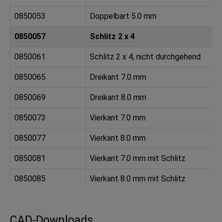
0850053
Doppelbart 5.0 mm
0850057
Schlitz 2 x 4
0850061
Schlitz 2 x 4, nicht durchgehend
0850065
Dreikant 7.0 mm
0850069
Dreikant 8.0 mm
0850073
Vierkant 7.0 mm
0850077
Vierkant 8.0 mm
0850081
Vierkant 7.0 mm mit Schlitz
0850085
Vierkant 8.0 mm mit Schlitz
0850089
Vierkantbuchse 8.0 mm
CAD-Downloads
0850093
Innensechskant 8.0 mm