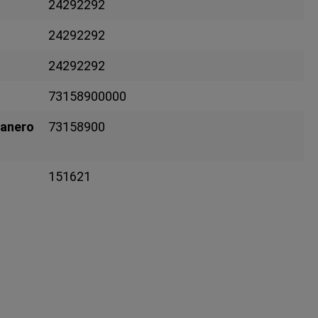
24292292
24292292
24292292
73158900000
uanero
73158900
151621