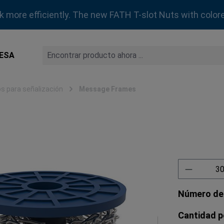
rk more efficiently. The new FATH T-slot Nuts with colore
ESA
s para señalización
Message Frames
Cantidad
Número de
Cantidad p