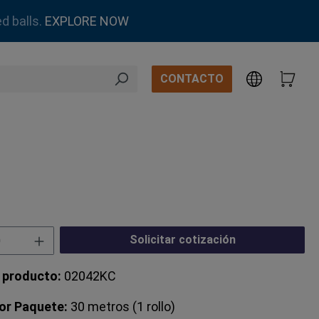
d balls.
EXPLORE NOW
CONTACTO
 del producto: introduce la cantidad des
Solicitar cotización
 producto:
02042KC
or Paquete:
30 metros (1 rollo)