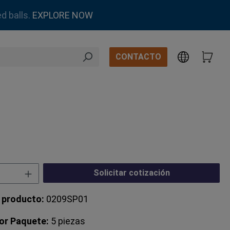
d balls.
EXPLORE NOW
CONTACTO
 del producto: introduce la cantidad des
Solicitar cotización
 producto:
0209SP01
or Paquete:
5 piezas